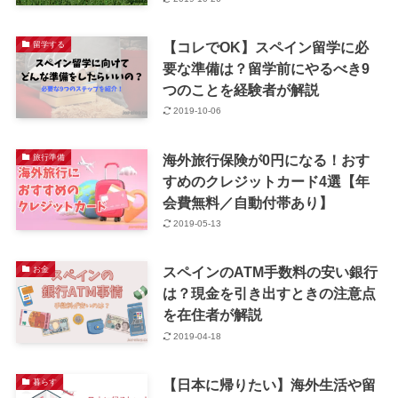
【コレでOK】スペイン留学に必
留学する
要な準備は？留学前にやるべき9
つのことを経験者が解説
2019-10-06
海外旅行保険が0円になる！おす
旅行準備
すめのクレジットカード4選【年
会費無料／自動付帯あり】
2019-05-13
スペインのATM手数料の安い銀行
お金
は？現金を引き出すときの注意点
を在住者が解説
2019-04-18
【日本に帰りたい】海外生活や留
暮らす