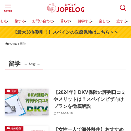
MENU
楽しむ
旅する
お問い合わせ
暮らす
留学する
楽しむ
旅する
【最大38％割引！】スペインの医療保険はこちら＞＞
HOME
留学
留学
– tag –
【2024年】DKV保険の評判口コミ
医療
やメリットは？スペインビザ向け
プランを徹底解説
2024-01-18
【女性一人で海外移住】おすすめ
海外移住