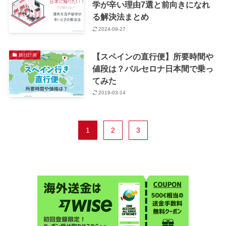
学が辛い理由7選と前向きになれ
る解決法まとめ
2024-09-27
【スペインの直行便】所要時間や
旅行計画
値段は？バルセロナ日本間で乗っ
てみた
2019-03-14
1
2
3