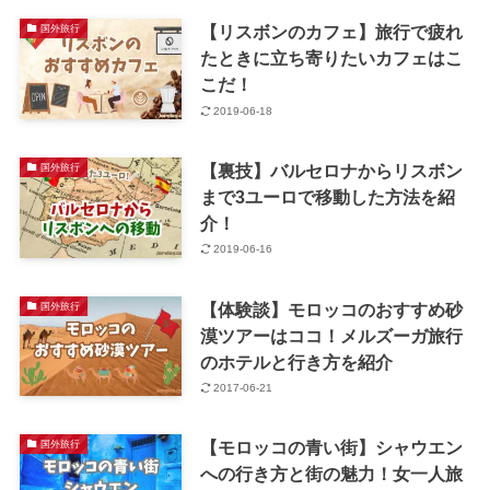
【リスボンのカフェ】旅行で疲れ
国外旅行
たときに立ち寄りたいカフェはこ
こだ！
2019-06-18
【裏技】バルセロナからリスボン
国外旅行
まで3ユーロで移動した方法を紹
介！
2019-06-16
【体験談】モロッコのおすすめ砂
国外旅行
漠ツアーはココ！メルズーガ旅行
のホテルと行き方を紹介
2017-06-21
【モロッコの青い街】シャウエン
国外旅行
への行き方と街の魅力！女一人旅