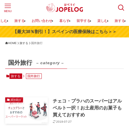
MENU
楽しむ
旅する
お問い合わせ
暮らす
留学する
楽しむ
旅する
【最大38％割引！】スペインの医療保険はこちら＞＞
HOME
旅する
国外旅行
国外旅行
– category –
旅する
国外旅行
チェコ・プラハのスーパーはアル
国外旅行
ベルト一択！お土産用のお菓子も
買えておすすめ
2019-07-27