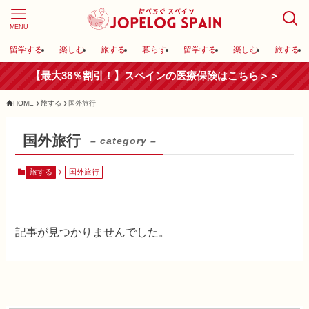
MENU
留学する
楽しむ
旅する
暮らす
留学する
楽しむ
旅する
【最大38％割引！】スペインの医療保険はこちら＞＞
HOME
旅する
国外旅行
国外旅行
– category –
旅する
国外旅行
記事が見つかりませんでした。